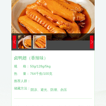
卤鸭翅（香辣味）
规
格：
50g/128g/5kg
热
量：
764千焦/100克
推荐人群：
储藏方法：
阴凉、避光、防潮、勿压