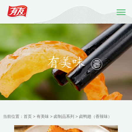
当前位置：
首页 >
有美味
>
卤制品系列
>
卤鸭翅（香辣味）