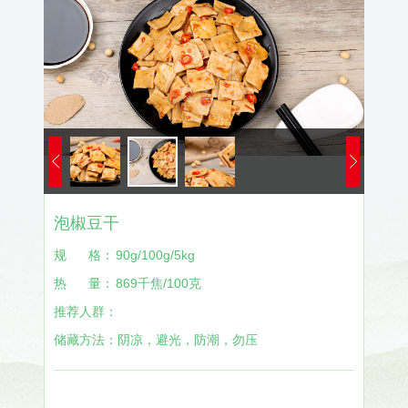
泡椒豆干
规
格：
90g/100g/5kg
热
量：
869千焦/100克
推荐人群：
储藏方法：
阴凉，避光，防潮，勿压