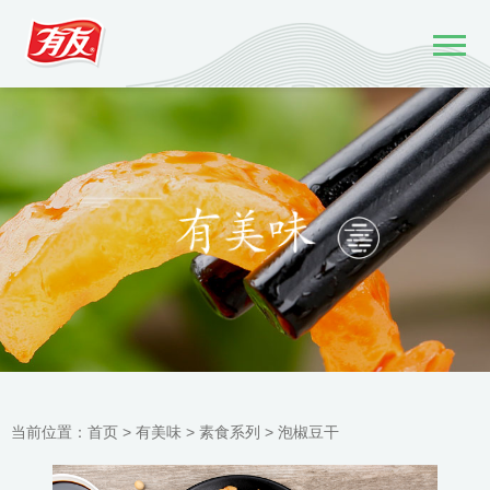
当前位置：
首页 >
有美味
>
素食系列
>
泡椒豆干